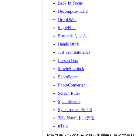
Back In Focus
Decompose 1.2.2
DropDMG
EagleFiler
Eurotalk リズム
Hands Off4!
Just Translate 2021
Lesson Box
MovieSherlock
PhotoBatch
PhotoConverter
Screen Ruler
SpamSieve 3
Synchronize Pro! X
Talk Now! ドコデモ
uTalk
ドラフティングキャドMac用別売りライブラ